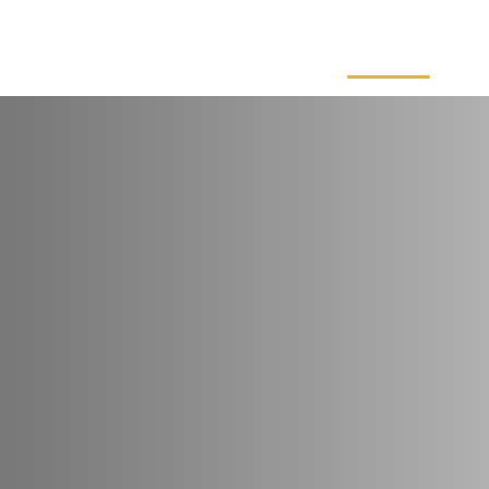
Start
Energiesysteme
Wärmetechnik
Gebäudehülle
Förde